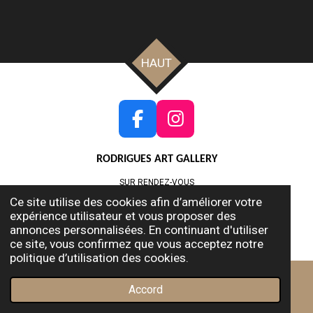
HAUT
F
I
a
n
RODRIGUES ART GALLERY
c
s
e
t
SUR RENDEZ-VOUS
b
a
Ce site utilise des cookies afin d’améliorer votre
Tél :+33 (0) 787 079 297 - Mobile : +33 (0) 607 481 942
o
g
expérience utilisateur et vous proposer des
Mail : contact@rodriguesartgallery.com
annonces personnalisées. En continuant d'utiliser
o
r
© 2023 - 2026 RODRIGUES ART GALLERY
ce site, vous confirmez que vous acceptez notre
k
a
politique d’utilisation des cookies.
m
Accord
E-mail
Téléphone
Carte