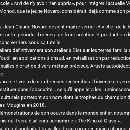
cole « ravi de n'y avoir rien appris», pour intégrer l'actuelle V
 Monod, que le jeune Novaro, considérait, déjà comme son pèr
, Jean-Claude Novaro devient maître verrier et « chef de la h
cette période, il mènera de front création et production de
sans verriers sous sa tutelle
lera définitivement son atelier à Biot sur les terres familia
à l'outil, en applications à chaud, en métallisation par réduct
uilles d'or et de divers métaux précieux. Artiste autodidacte
e.
aro se livre à de nombreuses recherches. Il invente un verre
stituer dans l'obscurité... ce qu'il appellera les Luminescen
 culturels porteront son nom dont le trophée du champion 
nes-Mougins en 2018.
0 démonstrations de son oeuvre dans le monde entier, notam
nis où il sera d'ailleurs surnommé « The King of Glass ».
tes, il souhaitait travailler de ses propres mains chaque pi