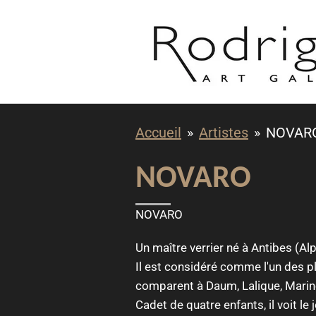
Passer
au
contenu
principal
Accueil
»
Artistes
»
NOVAR
NOVARO
NOVARO
Un maître verrier né à Antibes (
Il est considéré comme l'un des pl
comparent à Daum, Lalique, Marino
Cadet de quatre enfants, il voit le 