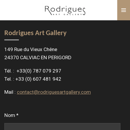
Passer
au
contenu
principal
Rodrigues Art Gallery
149 Rue du Vieux Chêne
24370 CALVIAC EN PERIGORD
Tél. : +33(0) 787 079 297
Tel. : +33 (0) 607 481 942
Mail :
contact@rodriguesartgallery.com
Nom *